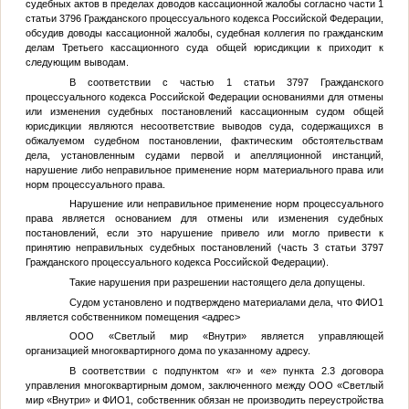
судебных актов в пределах доводов кассационной жалобы согласно части 1
статьи 3796 Гражданского процессуального кодекса Российской Федерации,
обсудив доводы кассационной жалобы, судебная коллегия по гражданским
делам Третьего кассационного суда общей юрисдикции к приходит к
следующим выводам.
В соответствии с частью 1 статьи 3797 Гражданского
процессуального кодекса Российской Федерации основаниями для отмены
или изменения судебных постановлений кассационным судом общей
юрисдикции являются несоответствие выводов суда, содержащихся в
обжалуемом судебном постановлении, фактическим обстоятельствам
дела, установленным судами первой и апелляционной инстанций,
нарушение либо неправильное применение норм материального права или
норм процессуального права.
Нарушение или неправильное применение норм процессуального
права является основанием для отмены или изменения судебных
постановлений, если это нарушение привело или могло привести к
принятию неправильных судебных постановлений (часть 3 статьи 3797
Гражданского процессуального кодекса Российской Федерации).
Такие нарушения при разрешении настоящего дела допущены.
Судом установлено и подтверждено материалами дела, что
ФИО1
является собственником помещения
<адрес>
ООО «Светлый мир «Внутри» является управляющей
организацией многоквартирного дома по указанному адресу.
В соответствии с подпунктом «г» и «е» пункта 2.3 договора
управления многоквартирным домом, заключенного между ООО «Светлый
мир «Внутри» и
ФИО1
, собственник обязан не производить переустройства