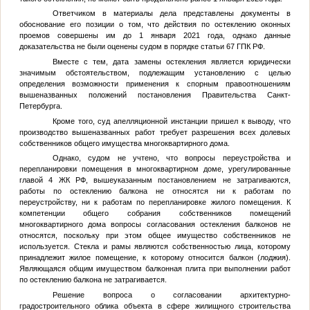
Ответчиком в материалы дела представлены документы в
обоснование его позиции о том, что действия по остеклению оконных
проемов совершены им до 1 января 2021 года, однако данные
доказательства не были оценены судом в порядке статьи 67 ГПК РФ.
Вместе с тем, дата замены остекления является юридически
значимым обстоятельством, подлежащим установлению с целью
определения возможности применения к спорным правоотношениям
вышеназванных положений постановления Правительства Санкт-
Петербурга.
Кроме того, суд апелляционной инстанции пришел к выводу, что
производство вышеназванных работ требует разрешения всех долевых
собственников общего имущества многоквартирного дома.
Однако, судом не учтено, что вопросы переустройства и
перепланировки помещения в многоквартирном доме, урегулированные
главой 4 ЖК РФ, вышеуказанным постановлением не затрагиваются,
работы по остеклению балкона не относятся ни к работам по
переустройству, ни к работам по перепланировке жилого помещения. К
компетенции общего собрания собственников помещений
многоквартирного дома вопросы согласования остекления балконов не
относятся, поскольку при этом общее имущество собственников не
используется. Стекла и рамы являются собственностью лица, которому
принадлежит жилое помещение, к которому относится балкон (лоджия).
Являющаяся общим имуществом балконная плита при выполнении работ
по остеклению балкона не затрагивается.
Решение вопроса о согласовании архитектурно-
градостроительного облика объекта в сфере жилищного строительства