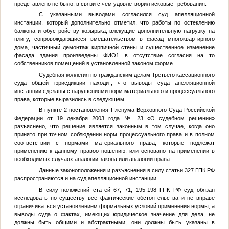
представлено не было, в связи с чем удовлетворил исковые требования.
С указанными выводами согласился суд апелляционной
инстанции, который дополнительно отметил, что работы по остеклению
балкона и обустройству козырька, влекущие дополнительную нагрузку на
плиту, сопровождающиеся вмешательством в фасад многоквартирного
дома, частичный демонтаж кирпичной стены и существенное изменение
фасада здания произведены
ФИО1
в отсутствие согласия на то
собственников помещений в установленной законом форме.
Судебная коллегия по гражданским делам Третьего кассационного
суда общей юрисдикции находит, что выводы суда апелляционной
инстанции сделаны с нарушениями норм материального и процессуального
права, которые выразились в следующем.
В пункте 2 постановления Пленума Верховного Суда Российской
Федерации от 19 декабря 2003 года № 23 «О судебном решении»
разъяснено, что решение является законным в том случае, когда оно
принято при точном соблюдении норм процессуального права и в полном
соответствии с нормами материального права, которые подлежат
применению к данному правоотношению, или основано на применении в
необходимых случаях аналогии закона или аналогии права.
Данные законоположения и разъяснения в силу статьи 327 ГПК РФ
распространяются и на суд апелляционной инстанции.
В силу положений статей 67, 71, 195-198 ГПК РФ суд обязан
исследовать по существу все фактические обстоятельства и не вправе
ограничиваться установлением формальных условий применения нормы, а
выводы суда о фактах, имеющих юридическое значение для дела, не
должны быть общими и абстрактными, они должны быть указаны в