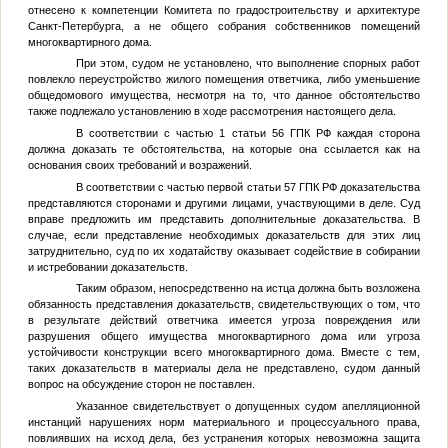
отнесено к компетенции Комитета по градостроительству и архитектуре
Санкт-Петербурга, а не общего собрания собственников помещений
многоквартирного дома.
При этом, судом не установлено, что выполнение спорных работ
повлекло переустройство жилого помещения ответчика, либо уменьшение
общедомового имущества, несмотря на то, что данное обстоятельство
также подлежало установлению в ходе рассмотрения настоящего дела.
В соответствии с частью 1 статьи 56 ГПК РФ каждая сторона
должна доказать те обстоятельства, на которые она ссылается как на
основания своих требований и возражений.
В соответствии с частью первой статьи 57 ГПК РФ доказательства
представляются сторонами и другими лицами, участвующими в деле. Суд
вправе предложить им представить дополнительные доказательства. В
случае, если представление необходимых доказательств для этих лиц
затруднительно, суд по их ходатайству оказывает содействие в собирании
и истребовании доказательств.
Таким образом, непосредственно на истца должна быть возложена
обязанность представления доказательств, свидетельствующих о том, что
в результате действий ответчика имеется угроза повреждения или
разрушения общего имущества многоквартирного дома или угроза
устойчивости конструкции всего многоквартирного дома. Вместе с тем,
таких доказательств в материалы дела не представлено, судом данный
вопрос на обсуждение сторон не поставлен.
Указанное свидетельствует о допущенных судом апелляционной
инстанций нарушениях норм материального и процессуального права,
повлиявших на исход дела, без устранения которых невозможна защита