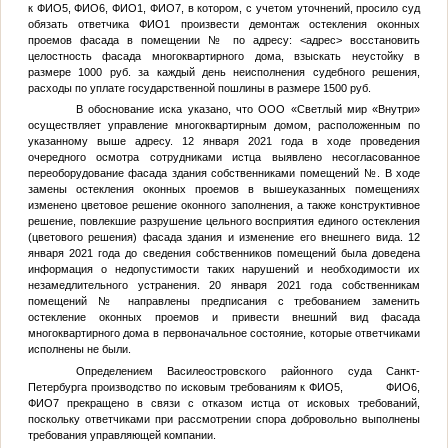
к
ФИО5
,
ФИО6
,
ФИО1
,
ФИО7
, в котором, с учетом уточнений, просило суд
обязать ответчика
ФИО1
произвести демонтаж остекления оконных
проемов фасада в помещении
№
по адресу:
<адрес>
восстановить
целостность фасада многоквартирного дома, взыскать неустойку в
размере 1000 руб. за каждый день неисполнения судебного решения,
расходы по уплате государственной пошлины в размере 1500 руб.
В обоснование иска указано, что ООО «Светлый мир «Внутри»
осуществляет управление многоквартирным домом, расположенным по
указанному выше адресу. 12 января 2021 года в ходе проведения
очередного осмотра сотрудниками истца выявлено несогласованное
переоборудование фасада здания собственниками помещений
№
. В ходе
замены остекления оконных проемов в вышеуказанных помещениях
изменено цветовое решение оконного заполнения, а также конструктивное
решение, повлекшие разрушение цельного восприятия единого остекления
(цветового решения) фасада здания и изменение его внешнего вида. 12
января 2021 года до сведения собственников помещений была доведена
информация о недопустимости таких нарушений и необходимости их
незамедлительного устранения. 20 января 2021 года собственникам
помещений
№
направлены предписания с требованием заменить
остекление оконных проемов и привести внешний вид фасада
многоквартирного дома в первоначальное состояние, которые ответчиками
исполнены не были.
Определением Василеостровского районного суда Санкт-
Петербурга производство по исковым требованиям к
ФИО5
,
ФИО6
,
ФИО7
прекращено в связи с отказом истца от исковых требований,
поскольку ответчиками при рассмотрении спора добровольно выполнены
требования управляющей компании.