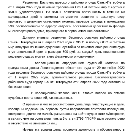
Решением Василеостровского районного суда Санкт-Петербурга
от 1 марта 2022 года исковые требования ООО «Светлый мир «Внутри» к
ФИО1
удовлетворены. На
ФИО1
возложена обязанность в течение 60
календарных дней с момента вступления решения в законную силу
произвести демонтаж остекления оконных проемов фасада в помещении
590, расположенном по адресу:
<адрес>
, восстановив целостность фасада
многоквартирного дома, приведя его в первоначальное состояние.
Дополнительным решением Василеостровского районного суда
Санкт- Петербурга от 8 апреля 2022 года с
ФИО1
в пользу ООО «Светлый
мир «Внутри» взыскана судебная неустойка за неисполнение решения суда
в установленный срок в размере 500 руб. за каждый день неисполнения
решения суда до момента его фактического исполнения.
Апелляционным определением судебной коллегии по
гражданским делам Ленинградского областного суда от 29 сентября 2022
года решение Василеостровского районного суда города Санкт-Петербурга
от 1 марта 2022 года, дополнительное решение Василеостровского
районного суда города Санкт-Петербурга от 8 апреля 2022 года оставлены
без изменения.
В кассационной жалобе
ФИО1
ставит вопрос об отмене
судебных постановлений, как незаконных.
О времени и месте рассмотрения дела лица, участвующие в деле,
извещены надлежащим образом путем направления почтового извещения,
сведения о движении жалобы размещены на сайте суда в сети «Интернет»,
в связи с чем на основании пункта 5 статьи 3795 ГПК РФ дело рассмотрено
в отсутствие не явившихся лиц.
Изучив материалы дела, проверив законность и обоснованность