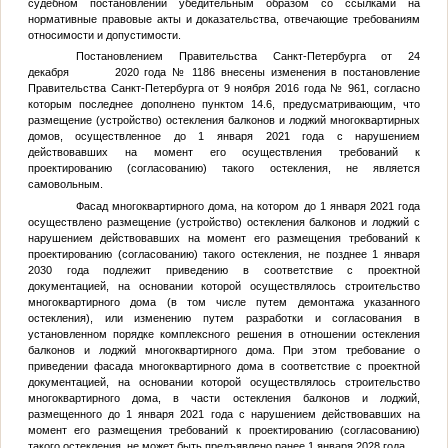
судебном постановлении убедительным образом со ссылками на
нормативные правовые акты и доказательства, отвечающие требованиям
относимости и допустимости.
Постановлением Правительства Санкт-Петербурга от 24
декабря 2020 года № 1186 внесены изменения в постановление
Правительства Санкт-Петербурга от 9 ноября 2016 года № 961, согласно
которым последнее дополнено пунктом 14.6, предусматривающим, что
размещение (устройство) остекления балконов и лоджий многоквартирных
домов, осуществленное до 1 января 2021 года с нарушением
действовавших на момент его осуществления требований к
проектированию (согласованию) такого остекления, не является
самовольным.
Фасад многоквартирного дома, на котором до 1 января 2021 года
осуществлено размещение (устройство) остекления балконов и лоджий с
нарушением действовавших на момент его размещения требований к
проектированию (согласованию) такого остекления, не позднее 1 января
2030 года подлежит приведению в соответствие с проектной
документацией, на основании которой осуществлялось строительство
многоквартирного дома (в том числе путем демонтажа указанного
остекления), или изменению путем разработки и согласования в
установленном порядке комплексного решения в отношении остекления
балконов и лоджий многоквартирного дома. При этом требование о
приведении фасада многоквартирного дома в соответствие с проектной
документацией, на основании которой осуществлялось строительство
многоквартирного дома, в части остекления балконов и лоджий,
размещенного до 1 января 2021 года с нарушением действовавших на
момент его размещения требований к проектированию (согласованию)
такого остекления, не может быть предъявлено ранее 1 января 2028 года.