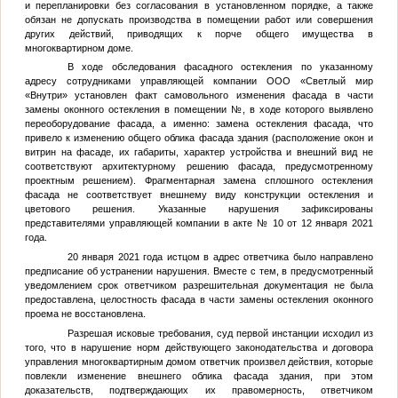
и перепланировки без согласования в установленном порядке, а также
обязан не допускать производства в помещении работ или совершения
других действий, приводящих к порче общего имущества в
многоквартирном доме.
В ходе обследования фасадного остекления по указанному
адресу сотрудниками управляющей компании ООО «Светлый мир
«Внутри» установлен факт самовольного изменения фасада в части
замены оконного остекления в помещении
№
, в ходе которого выявлено
переоборудование фасада, а именно: замена остекления фасада, что
привело к изменению общего облика фасада здания (расположение окон и
витрин на фасаде, их габариты, характер устройства и внешний вид не
соответствуют архитектурному решению фасада, предусмотренному
проектным решением). Фрагментарная замена сплошного остекления
фасада не соответствует внешнему виду конструкции остекления и
цветового решения. Указанные нарушения зафиксированы
представителями управляющей компании в акте № 10 от 12 января 2021
года.
20 января 2021 года истцом в адрес ответчика было направлено
предписание об устранении нарушения. Вместе с тем, в предусмотренный
уведомлением срок ответчиком разрешительная документация не была
предоставлена, целостность фасада в части замены остекления оконного
проема не восстановлена.
Разрешая исковые требования, суд первой инстанции исходил из
того, что в нарушение норм действующего законодательства и договора
управления многоквартирным домом ответчик произвел действия, которые
повлекли изменение внешнего облика фасада здания, при этом
доказательств, подтверждающих их правомерность, ответчиком