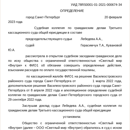
УИД 78RS0001-01-2021-000674-34
ОПРЕДЕЛЕНИЕ
город Санкт-Петербург 20 февраля
2023 года
Судебная коллегия по гражданским делам Третьего
кассационного суда общей юрисдикции в составе
председательствующего судьи Лебедева А.А.,
судей Герасимчук Т.А., Кувановой
Ю.А.
рассмотрела в открытом судебном заседании гражданское дело
по иску общества с ограниченной ответственностью «Светлый мир
«Внутри» к
ФИО1
об обязании совершить определенные действия,
взыскании расходов по оплате государственной пошлины,
по кассационной жалобе
ФИО1
на решение Василеостровского
районного суда города Санкт-Петербурга от 1 марта 2022 года,
дополнительное решение Василеостровского районного суда города Санкт-
Петербурга от 8 апреля 2022 года и апелляционное определение судебной
коллегии по гражданским делам Санкт-Петербургского городского суда от
29 сентября 2022 года.
Заслушав доклад судьи Лебедева А.А., судебная коллегия по
гражданским делам Третьего кассационного суда общей юрисдикции
установила:
Общество с ограниченной ответственностью «Светлый мир
«Внутри» (далее – ООО «Светлый мир «Внутри») обратилось в суд с иском