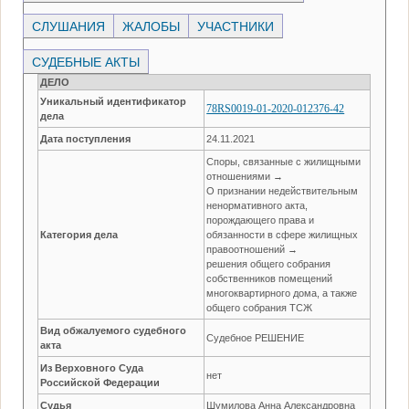
СЛУШАНИЯ
ЖАЛОБЫ
УЧАСТНИКИ
СУДЕБНЫЕ АКТЫ
ДЕЛО
Уникальный идентификатор
78RS0019-01-2020-012376-42
дела
Дата поступления
24.11.2021
Споры, связанные с жилищными
отношениями →
О признании недействительным
ненормативного акта,
порождающего права и
Категория дела
обязанности в сфере жилищных
правоотношений →
решения общего собрания
собственников помещений
многоквартирного дома, а также
общего собрания ТСЖ
Вид обжалуемого судебного
Судебное РЕШЕНИЕ
акта
Из Верховного Суда
нет
Российской Федерации
Судья
Шумилова Анна Александровна