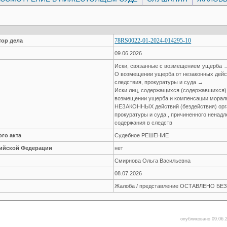
78RS0022-01-2024-014295-10
ор дела
09.06.2026
Иски, связанные с возмещением ущерба 
О возмещении ущерба от незаконных дейст
следствия, прокуратуры и суда →
Иски лиц, содержащихся (содержавшихся) 
возмещении ущерба и компенсации мораль
НЕЗАКОННЫХ действий (бездействия) орга
прокуратуры и суда , причиненного нена
содержания в следств
го акта
Судебное РЕШЕНИЕ
сийской Федерации
нет
Смирнова Ольга Васильевна
08.07.2026
Жалоба / представление ОСТАВЛЕНО Б
опубликовано 09.06.2