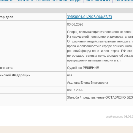
39RS0001-01-2025-004467-73
ор дела
03.06.2026
Споры, возникающие из пенсионных отно
Из нарушений пенсионного законодательс
О признании недействительным ненормати
права и обязанности в сфере пенсионного
решений фонда пенс. и соц. страх. РФ, ег
негосударственных пенс. фондов об отказе
прекращении выплаты пенсии и т.п.
го акта
Судебное РЕШЕНИЕ
сийской Федерации
нет
Акулова Елена Викторовна
08.07.2026
Жалоба / представление ОСТАВЛЕНО Б
опубликовано 03.06.2