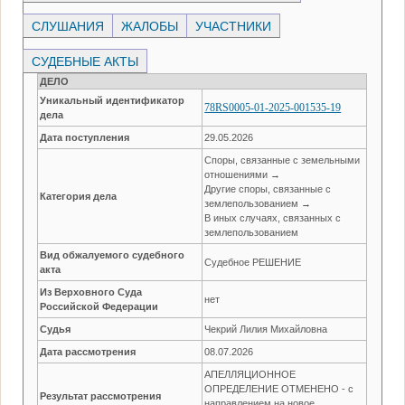
СЛУШАНИЯ
ЖАЛОБЫ
УЧАСТНИКИ
СУДЕБНЫЕ АКТЫ
ДЕЛО
Уникальный идентификатор
78RS0005-01-2025-001535-19
дела
Дата поступления
29.05.2026
Споры, связанные с земельными
отношениями →
Другие споры, связанные с
Категория дела
землепользованием →
В иных случаях, связанных с
землепользованием
Вид обжалуемого судебного
Судебное РЕШЕНИЕ
акта
Из Верховного Суда
нет
Российской Федерации
Судья
Чекрий Лилия Михайловна
Дата рассмотрения
08.07.2026
АПЕЛЛЯЦИОННОЕ
ОПРЕДЕЛЕНИЕ ОТМЕНЕНО - с
Результат рассмотрения
направлением на новое