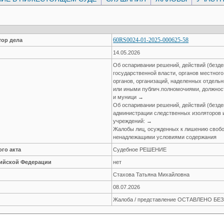
60RS0024-01-2025-000625-58
ор дела
14.05.2026
Об оспаривании решений, действий (безде
государственной власти, органов местног
органов, организаций, наделенных отдел
или иными публич.полномочиями, должнос
и муници →
Об оспаривании решений, действий (безде
администрации следственных изоляторов 
учреждений: →
Жалобы лиц, осужденных к лишению свобо
ненадлежащими условиями содержания
го акта
Судебное РЕШЕНИЕ
сийской Федерации
нет
Стахова Татьяна Михайловна
08.07.2026
Жалоба / представление ОСТАВЛЕНО Б