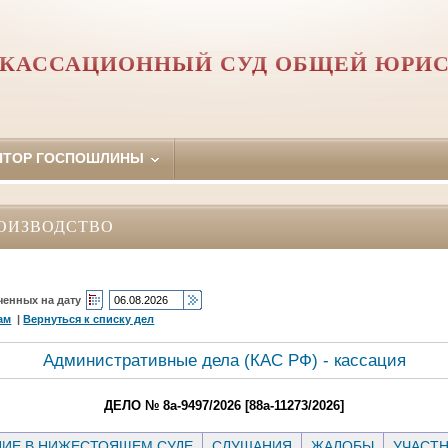
 КАССАЦИОННЫЙ СУД ОБЩЕЙ ЮРИ
ЯТОР ГОСПОШЛИНЫ
ОИЗВОДСТВО
ченных на дату
ам
|
Вернуться к списку дел
Административные дела (КАC РФ) - кассация
ДЕЛО № 8а-9497/2026 [88а-11273/2026]
ИЕ В НИЖЕСТОЯЩЕМ СУДЕ
СЛУШАНИЯ
ЖАЛОБЫ
УЧАСТ