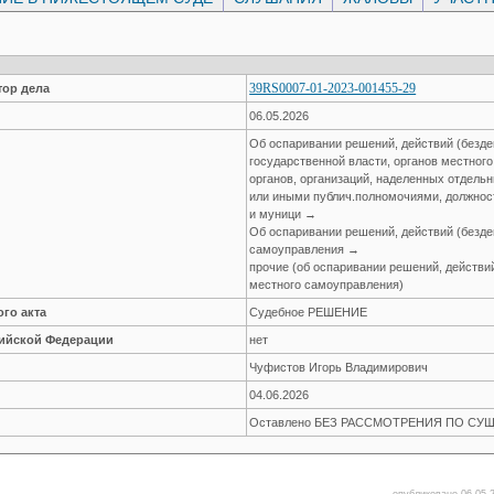
39RS0007-01-2023-001455-29
ор дела
06.05.2026
Об оспаривании решений, действий (безде
государственной власти, органов местног
органов, организаций, наделенных отдел
или иными публич.полномочиями, должнос
и муници →
Об оспаривании решений, действий (безде
самоуправления →
прочие (об оспаривании решений, действий
местного самоуправления)
го акта
Судебное РЕШЕНИЕ
сийской Федерации
нет
Чуфистов Игорь Владимирович
04.06.2026
Оставлено БЕЗ РАССМОТРЕНИЯ ПО СУ
опубликовано 06.05.2