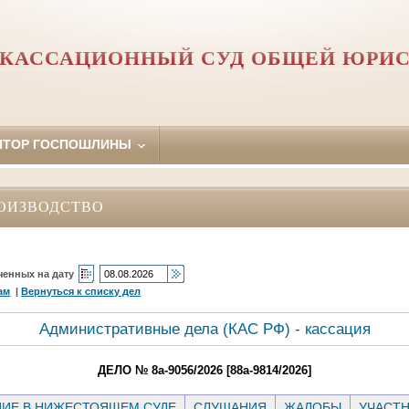
 КАССАЦИОННЫЙ СУД ОБЩЕЙ ЮРИ
ЯТОР ГОСПОШЛИНЫ
ОИЗВОДСТВО
ченных на дату
ам
|
Вернуться к списку дел
Административные дела (КАC РФ) - кассация
ДЕЛО № 8а-9056/2026 [88а-9814/2026]
ИЕ В НИЖЕСТОЯЩЕМ СУДЕ
СЛУШАНИЯ
ЖАЛОБЫ
УЧАСТ