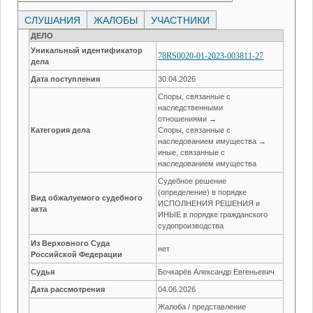
СЛУШАНИЯ
ЖАЛОБЫ
УЧАСТНИКИ
ДЕЛО
Уникальный идентификатор
78RS0020-01-2023-003811-27
дела
Дата поступления
30.04.2026
Споры, связанные с
наследственными
отношениями →
Категория дела
Споры, связанные с
наследованием имущества →
иные, связанные с
наследованием имущества
Судебное решение
(определение) в порядке
Вид обжалуемого судебного
ИСПОЛНЕНИЯ РЕШЕНИЯ и
акта
ИНЫЕ в порядке гражданского
судопроизводства
Из Верховного Суда
нет
Российской Федерации
Судья
Бочкарёв Александр Евгеньевич
Дата рассмотрения
04.06.2026
Жалоба / представление