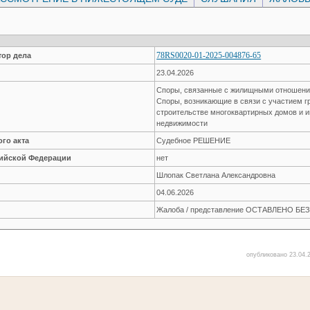
78RS0020-01-2025-004876-65
ор дела
23.04.2026
Споры, связанные с жилищными отношен
Споры, возникающие в связи с участием г
строительстве многоквартирных домов и 
недвижимости
го акта
Судебное РЕШЕНИЕ
сийской Федерации
нет
Шлопак Светлана Александровна
04.06.2026
Жалоба / представление ОСТАВЛЕНО Б
опубликовано 23.04.2