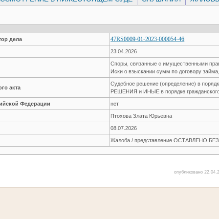
47RS0009-01-2023-000054-46
ор дела
23.04.2026
Споры, связанные с имущественными пр
Иски о взыскании сумм по договору займа
Судебное решение (определение) в пор
го акта
РЕШЕНИЯ и ИНЫЕ в порядке гражданского
сийской Федерации
нет
Птохова Злата Юрьевна
08.07.2026
Жалоба / представление ОСТАВЛЕНО Б
опубликовано 22.04.2