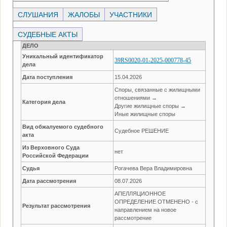
СЛУШАНИЯ
ЖАЛОБЫ
УЧАСТНИКИ
СУДЕБНЫЕ АКТЫ
ДЕЛО
Уникальный идентификатор
39RS0020-01-2025-000778-45
дела
Дата поступления
15.04.2026
Споры, связанные с жилищными
отношениями →
Категория дела
Другие жилищные споры →
Иные жилищные споры
Вид обжалуемого судебного
Судебное РЕШЕНИЕ
акта
Из Верховного Суда
нет
Российской Федерации
Судья
Рогачева Вера Владимировна
Дата рассмотрения
08.07.2026
АПЕЛЛЯЦИОННОЕ
ОПРЕДЕЛЕНИЕ ОТМЕНЕНО - с
Результат рассмотрения
направлением на новое
рассмотрение