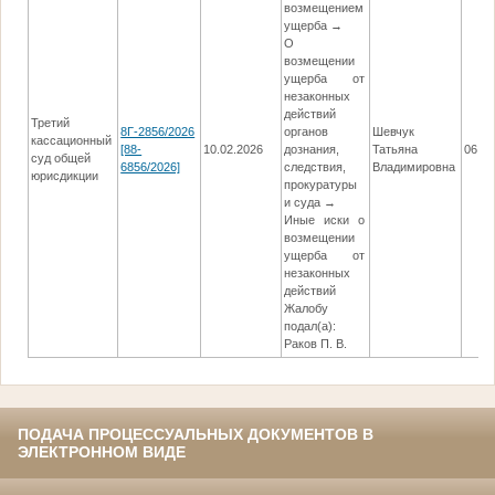
возмещением
ущерба →
О
возмещении
ущерба от
незаконных
действий
Третий
8Г-2856/2026
органов
Шевчук
кассационный
[88-
10.02.2026
дознания,
Татьяна
06.05
суд общей
6856/2026]
следствия,
Владимировна
юрисдикции
прокуратуры
и суда →
Иные иски о
возмещении
ущерба от
незаконных
действий
Жалобу
подал(а):
Раков П. В.
ПОДАЧА ПРОЦЕССУАЛЬНЫХ ДОКУМЕНТОВ В
ЭЛЕКТРОННОМ ВИДЕ