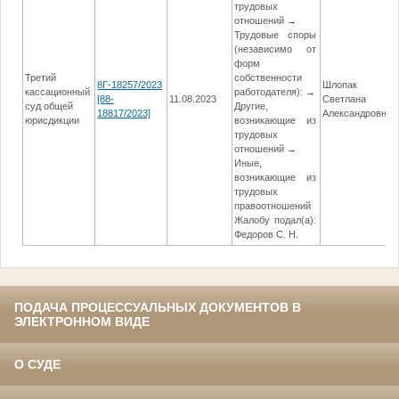
трудовых
отношений →
Трудовые споры
(независимо от
форм
Третий
собственности
8Г-18257/2023
Шлопак
кассационный
работодателя): →
[88-
11.08.2023
Светлана
суд общей
Другие,
18817/2023]
Александровна
юрисдикции
возникающие из
трудовых
отношений →
Иные,
возникающие из
трудовых
правоотношений
Жалобу подал(а):
Федоров С. Н.
ПОДАЧА ПРОЦЕССУАЛЬНЫХ ДОКУМЕНТОВ В
ЭЛЕКТРОННОМ ВИДЕ
О СУДЕ