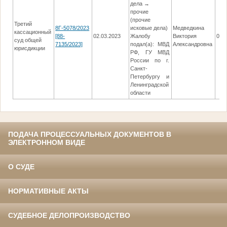
дела →
прочие
(прочие
Третий
8Г-5078/2023
исковые дела)
Медведкина
кассационный
[88-
02.03.2023
Жалобу
Виктория
05.
суд общей
7135/2023]
подал(а): МВД
Александровна
юрисдикции
РФ, ГУ МВД
России по г.
Санкт-
Петербургу и
Ленинградской
области
ПОДАЧА ПРОЦЕССУАЛЬНЫХ ДОКУМЕНТОВ В
ЭЛЕКТРОННОМ ВИДЕ
О СУДЕ
НОРМАТИВНЫЕ АКТЫ
СУДЕБНОЕ ДЕЛОПРОИЗВОДСТВО