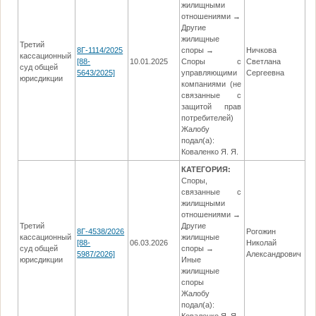
жилищными
отношениями →
Другие
жилищные
Третий
8Г-1114/2025
споры →
Ничкова
кассационный
[88-
10.01.2025
Споры с
Светлана
17
суд общей
5643/2025]
управляющими
Сергеевна
юрисдикции
компаниями (не
связанные с
защитой прав
потребителей)
Жалобу
подал(а):
Коваленко Я. Я.
КАТЕГОРИЯ:
Споры,
связанные с
жилищными
отношениями →
Третий
Другие
8Г-4538/2026
Рогожин
кассационный
жилищные
[88-
06.03.2026
Николай
06
суд общей
споры →
5987/2026]
Александрович
юрисдикции
Иные
жилищные
споры
Жалобу
подал(а):