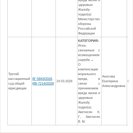
вреда жизни и
здоровью
Жалобу
подал(а):
Министерство
обороны
Российской
Федерации
КАТЕГОРИЯ:
Иски,
связанные с
возмещением
ущерба →
О
компенсации
Третий
морального
Аносова
кассационный
8Г-5843/2026
вреда, в
24.03.2026
Екатерина
06.
суд общей
[88-7214/2026]
связи с
Александровна
юрисдикции
причинением
вреда жизни и
здоровью
Жалобу
подал(а):
Аветисян К.
Г., Аветисян
В. М.