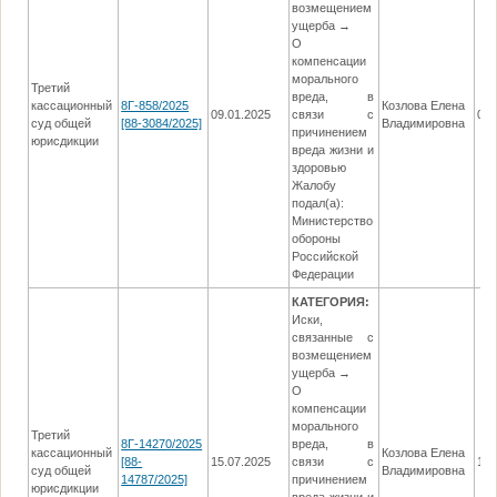
возмещением
ущерба →
О
компенсации
морального
Третий
вреда, в
кассационный
8Г-858/2025
Козлова Елена
09.01.2025
связи с
05.
суд общей
[88-3084/2025]
Владимировна
причинением
юрисдикции
вреда жизни и
здоровью
Жалобу
подал(а):
Министерство
обороны
Российской
Федерации
КАТЕГОРИЯ:
Иски,
связанные с
возмещением
ущерба →
О
компенсации
морального
Третий
8Г-14270/2025
вреда, в
кассационный
Козлова Елена
[88-
15.07.2025
связи с
10.
суд общей
Владимировна
14787/2025]
причинением
юрисдикции