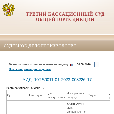
ТРЕТИЙ КАССАЦИОННЫЙ СУД
ОБЩЕЙ ЮРИСДИКЦИИ
СУДЕБНОЕ ДЕЛОПРОИЗВОДСТВО
Вывести список дел, назначенных на дату
Поиск информации по делам
УИД: 10RS0011-01-2023-008226-17
Всего по запросу найдено -
3
.
Дата
Информация
Да
Суд
Номер дела
Судья
поступления
по делу
ре
КАТЕГОРИЯ:
Иски,
связанные с