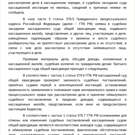
рассмотрения дела в кассационном порядке, в судебное заседание суда
кассационной инстанции не явилась, сведений о причинах неявки не
сообщила.
В силу части 5 статьи 379.5 Гражданского процессуального
кодекса Российской Федерации (далее – ГПК РФ) неявка в судебное
заседание кассационного суда общей юрисдикции лица, подавшего
кассационные жалобу, представление, и других лиц, участвующих в деле,
извещённых надлежащим образом о времени и месте судебного
разбирательства, не препятствует рассмотрению дела в их отсутствие, в
связи с чем дело рассмотрено в отсутствие неявившегося лица,
участвующего в деле.
Проверив материалы дела, обсудив доводы, изложенные в
кассационной жалобе, судебная коллегия по гражданским делам Третьего
кассационного суда общей юрисдикции приходит к следующему.
В соответствии с частью 1 статьи 379.6 ГПК РФ кассационный суд
общей юрисдикции проверяет законность судебных постановлений,
принятых судами первой и апелляционной инстанций, устанавливая
правильность применения и толкования норм материального права и норм
процессуального права при рассмотрении дела и принятии обжалуемого
судебного постановления, в пределах доводов, содержащихся в
кассационных жалобе, представлении, если иное не предусмотрено
настоящим Кодексом.
В соответствии с частью 1 статьи 379.7 ГПК РФ основаниями для
отмены или изменения судебных постановлений кассационным судом
общей юрисдикции являются несоответствие выводов суда, содержащихся
в обжалуемом судебном постановлении, фактическим обстоятельствам
дела, установленным судами первой и апелляционной инстанций,