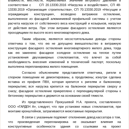
влажности, местности, нормативных значений ветрового давления в
соответствии с СП 20.13330.2016 «Нагрузка и воздействие», СП 48-
13330.2019 «Организация строительства», СП 70.13330.2019 «Несущие и
ограждающие конструкции», возведено витражное остекление,
выполненное из фасадной алюминиевой профильной системы с учетом
расчета нагрузок от собственного веса конструкций и козырьков, нагрузки
от действия ветра. При этом витражи фасадного остекления являются
проходящими по высоте всего многоквартирного дома.
Таким образом, являются несостоятельными доводы стороны
ответчика о том, что ею не допущено вмешательство в витражную
конструкцию фасадного остекления многоквартирного жилого дома, тогда
как ею заменено фасадное холодное остекление на теплое путем
установления двухкамерных стеклопакетов, что влечет за собой
необходимость внесения изменений в технический паспорт, поскольку
выполнена перепланировка жилого помещения.
Согласно объяснениям представителя ответчика, ригели в
спорном помещении не демонтированы, а продолжены; изнутри сделана
вставка из профиля ПВХ, которая крепится к ригелям и балконному
перекрытию; вся нагрузка крепится на балконное перекрытие сверху и
снизу; фасадное остекление прикреплено с перпендикулярной стороны к
бетонному перекрытию и держится на основании своей тяжести.
Из представленного Прокушевой Н.А. проекта, составленного
ООО «ГАРДЕН А», следует, что при установке новых стеклопакетов, при
монтаже кронштейнов, затрагиваются межэтажные перекрытия.
В связи с указанным подлежит отклонению довод кассатора о том,
что произведенная перепланировка не оказывает влияния на
конструктивные особенности здания со ссылками на проект