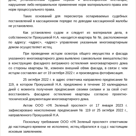
нарушение либо неправильное применение норм материального права или
норм процессуального права.
Таких оснований для пересмотра оспариваемых судебных
постановлений в кассационном порядке по доводам кассационной жалобы
не установлено.
Как установлено судом и следует из материалов дела, в
собственности Прокушевой Н.А. находится квартира №
№
, расположенная
по адресу:
<адрес>
,
<адрес>
управление указанным многоквартирным
домом осуществляет истец.
При проведении истцом осмотра общего имущества и фасада
указанного многоквартирного дома выявлено самовольное вмешательство
в конструкцию фасадного витражного остекления многоквартирного дома
со стороны квартиры
№
, изменен внешний облик фасада, в связи с чем
истцом составлен акт от 19 октября 2022 г. и произведена фотофиксация.
25 октября 2022 г. в адрес ответчика направлено предписание №
119, в котором Прокушевой Н.А. предложено в течение 10 календарных
дней с момента получения предписания своими силами и за свой счет
восстановить фасадное остекление квартиры согласно проектно-
технической документации многоквартирного дома.
Актом ООО «УК Зеленый проспект» от 17 января 2023 г.
зафиксировано неисполнение предписания № 119 от 25 октября 2022 г.,
направленного Прокушевой Н.А.
Поскольку требование ООО «УК Зеленый проспект» ответчиком
до настоящего времени не исполнено, истец обратился в суд с настоящим
исковым заявлением.