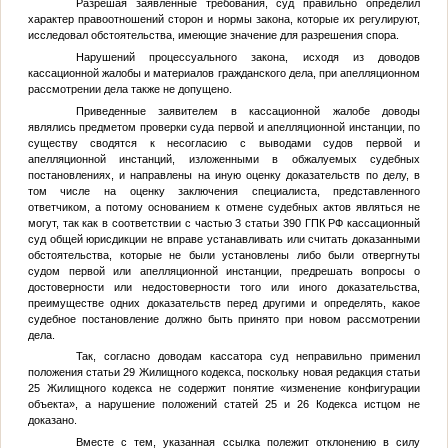
Разрешая заявленные требования, суд правильно определил
характер правоотношений сторон и нормы закона, которые их регулируют,
исследовал обстоятельства, имеющие значение для разрешения спора.
Нарушений процессуального закона, исходя из доводов
кассационной жалобы и материалов гражданского дела, при апелляционном
рассмотрении дела также не допущено.
Приведенные заявителем в кассационной жалобе доводы
являлись предметом проверки суда первой и апелляционной инстанции, по
существу сводятся к несогласию с выводами судов первой и
апелляционной инстанций, изложенными в обжалуемых судебных
постановлениях, и направлены на иную оценку доказательств по делу, в
том числе на оценку заключения специалиста, представленного
ответчиком, а потому основанием к отмене судебных актов являться не
могут, так как в соответствии с частью 3 статьи 390 ГПК РФ кассационный
суд общей юрисдикции не вправе устанавливать или считать доказанными
обстоятельства, которые не были установлены либо были отвергнуты
судом первой или апелляционной инстанции, предрешать вопросы о
достоверности или недостоверности того или иного доказательства,
преимуществе одних доказательств перед другими и определять, какое
судебное постановление должно быть принято при новом рассмотрении
дела.
Так, согласно доводам кассатора суд неправильно применил
положения статьи 29 Жилищного кодекса, поскольку новая редакция статьи
25 Жилищного кодекса не содержит понятие «изменение конфигурации
объекта», а нарушение положений статей 25 и 26 Кодекса истцом не
доказано.
Вместе с тем, указанная ссылка полежит отклонению в силу