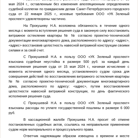
мая 2024 г., оставленным без изменения апелляционным определением
судебной коллегии по гражданским делам Санкт-Петербургского городского
суда от 22 января 2025 г., исковые требования ООО «УК Зеленый
проспект» удовлетворены частично.
На Прокушеву Н.А. возложена обязанность в течение одного
месяца с момента вступления решения суда в законную силу восстановить
витражное остекление квартиры №
№
согласно проектно-технической
документации многоквартирного дома, расположенного по адресу:
<адрес>
,
<адрес>
восстановив целостность навесной витражной конструкции своими
силами и за свой счет.
С Прокушевой Н.А. в пользу ООО «УК Зеленый проспект»
взыскана судебная неустойка в размере 500 руб. за каждый день
неисполнения решения суда от 15 мая 2024 г., начиная исчисление с
момента истечения одного месяца, установленного судом срока для
совершения действий по восстановлению витражного остекления квартиры
№
№
согласно проектно-технической документации многоквартирного
дома, расположенного по адресу:
<адрес>
, путем восстановления
целостности навесной витражной конструкции, по день фактического
исполнения решения суда.
С Прокушевой Н.А. в пользу ООО «УК Зеленый проспект»
взысканы расходы по уплате государственной пошлины в размере 6 000
руб.
В кассационной жалобе Прокушева Н.А. просит об отмене
постановленных судебных актов, ссылаясь на неправильное применение
судом норм материального и процессуального права.
Ответчик надлежащим образом извещена о времени и месте