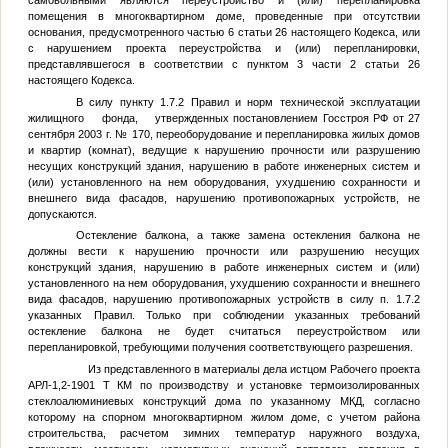
самовольными являются переустройство и (или) перепланировка
помещения в многоквартирном доме, проведенные при отсутствии
основания, предусмотренного частью 6 статьи 26 настоящего Кодекса, или
с нарушением проекта переустройства и (или) перепланировки,
представлявшегося в соответствии с пунктом 3 части 2 статьи 26
настоящего Кодекса.
В силу пункту 1.7.2 Правил и норм технической эксплуатации
жилищного фонда, утвержденных постановлением Госстроя РФ от 27
сентября 2003 г. № 170, переоборудование и перепланировка жилых домов
и квартир (комнат), ведущие к нарушению прочности или разрушению
несущих конструкций здания, нарушению в работе инженерных систем и
(или) установленного на нем оборудования, ухудшению сохранности и
внешнего вида фасадов, нарушению противопожарных устройств, не
допускаются.
Остекление балкона, а также замена остекления балкона не
должны вести к нарушению прочности или разрушению несущих
конструкций здания, нарушению в работе инженерных систем и (или)
установленного на нем оборудования, ухудшению сохранности и внешнего
вида фасадов, нарушению противопожарных устройств в силу п. 1.7.2
указанных Правил. Только при соблюдении указанных требований
остекление балкона не будет считаться переустройством или
перепланировкой, требующими получения соответствующего разрешения.
Из представленного в материалы дела истцом Рабочего проекта
АРЛ-1,2-1901 Т КМ по производству и установке термоизолированных
стеклоалюминиевых конструкций дома по указанному МКД, согласно
которому на спорном многоквартирном жилом доме, с учетом района
строительства, расчетом зимних температур наружного воздуха,