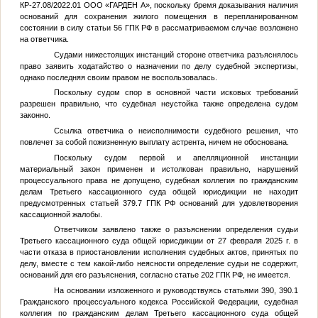
КР-27.08/2022.01 ООО «ГАРДЕН А», поскольку бремя доказывания наличия
оснований для сохранения жилого помещения в перепланированном
состоянии в силу статьи 56 ГПК РФ в рассматриваемом случае возложено
на ответчика.
Судами нижестоящих инстанций стороне ответчика разъяснялось
право заявить ходатайство о назначении по делу судебной экспертизы,
однако последняя своим правом не воспользовалась.
Поскольку судом спор в основной части исковых требований
разрешен правильно, что судебная неустойка также определена судом
законно.
Ссылка ответчика о неисполнимости судебного решения, что
повлечет за собой пожизненную выплату астрента, ничем не обоснована.
Поскольку судом первой и апелляционной инстанции
материальный закон применен и истолкован правильно, нарушений
процессуального права не допущено, судебная коллегия по гражданским
делам Третьего кассационного суда общей юрисдикции не находит
предусмотренных статьей 379.7 ГПК РФ оснований для удовлетворения
кассационной жалобы.
Ответчиком заявлено также о разъяснении определения судьи
Третьего кассационного суда общей юрисдикции от 27 февраля 2025 г. в
части отказа в приостановлении исполнения судебных актов, принятых по
делу, вместе с тем какой-либо неясности определение судьи не содержит,
оснований для его разъяснения, согласно статье 202 ГПК РФ, не имеется.
На основании изложенного и руководствуясь статьями 390, 390.1
Гражданского процессуального кодекса Российской Федерации, судебная
коллегия по гражданским делам Третьего кассационного суда общей