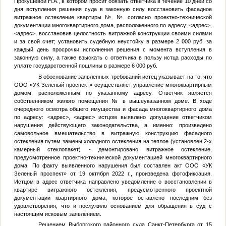
Прокушевой Н.А., в котором просит обязать ответчика в течение 10 дней со
дня вступления решения суда в законную силу восстановить фасадное
витражное остекление квартиры №
№
согласно проектно-технической
документации многоквартирного дома, расположенного по адресу:
<адрес>
,
<адрес>
, восстановив целостность витражной конструкции своими силами
и за свой счет; установить судебную неустойку в размере 2 000 руб. за
каждый день просрочки исполнения решения с момента вступления в
законную силу, а также взыскать с ответчика в пользу истца расходы по
уплате государственной пошлины в размере 6 000 руб.
В обоснование заявленных требований истец указывает на то, что
ООО «УК Зеленый проспект» осуществляет управление многоквартирным
домом, расположенным по указанному адресу. Ответчик является
собственником жилого помещения
№
в вышеуказанном доме. В ходе
очередного осмотра общего имущества и фасада многоквартирного дома
по адресу:
<адрес>
,
<адрес>
истцом выявлено допущение ответчиком
нарушения действующего законодательства, а именно: произведено
самовольное вмешательство в витражную конструкцию фасадного
остекления путем замены холодного остекления на теплое (установлен 2-х
камерный стеклопакет) - демонтировано витражное остекление,
предусмотренное проектно-технической документацией многоквартирного
дома. По факту выявленного нарушения был составлен акт ООО «УК
Зеленый проспект» от 19 октября 2022 г., произведена фотофиксация.
Истцом в адрес ответчика направлено уведомление о восстановлении в
квартире витражного остекления, предусмотренного проектной
документации квартирного дома, которое оставлено последним без
удовлетворения, что и послужило основанием для обращения в суд с
настоящим исковым заявлением.
Решением Выборгского районного суда Санкт-Петербурга от 15