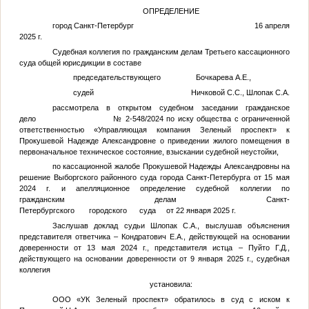
ОПРЕДЕЛЕНИЕ
город Санкт-Петербург 16 апреля
2025 г.
Судебная коллегия по гражданским делам Третьего кассационного
суда общей юрисдикции в составе
председательствующего Бочкарева А.Е.,
судей Ничковой С.С., Шлопак С.А.
рассмотрела в открытом судебном заседании гражданское
дело № 2-548/2024 по иску общества с ограниченной
ответственностью «Управляющая компания Зеленый проспект» к
Прокушевой Надежде Александровне о приведении жилого помещения в
первоначальное техническое состояние, взыскании судебной неустойки,
по кассационной жалобе Прокушевой Надежды Александровны на
решение Выборгского районного суда города Санкт-Петербурга от 15 мая
2024 г. и апелляционное определение судебной коллегии по
гражданским делам Санкт-
Петербургского городского суда от 22 января 2025 г.
Заслушав доклад судьи Шлопак С.А., выслушав объяснения
представителя ответчика – Кондратович Е.А., действующей на основании
доверенности от 13 мая 2024 г., представителя истца – Пуйто Г.Д.,
действующего на основании доверенности от 9 января 2025 г., судебная
коллегия
установила:
ООО «УК Зеленый проспект» обратилось в суд с иском к