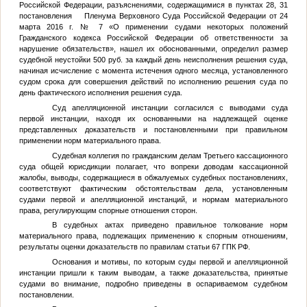
Российской Федерации, разъяснениями, содержащимися в пунктах 28, 31
постановления Пленума Верховного Суда Российской Федерации от 24
марта 2016 г. № 7 «О применении судами некоторых положений
Гражданского кодекса Российской Федерации об ответственности за
нарушение обязательств», нашел их обоснованными, определил размер
судебной неустойки 500 руб. за каждый день неисполнения решения суда,
начиная исчисление с момента истечения одного месяца, установленного
судом срока для совершения действий по исполнению решения суда по
день фактического исполнения решения суда.
Суд апелляционной инстанции согласился с выводами суда
первой инстанции, находя их основанными на надлежащей оценке
представленных доказательств и постановленными при правильном
применении норм материального права.
Судебная коллегия по гражданским делам Третьего кассационного
суда общей юрисдикции полагает, что вопреки доводам кассационной
жалобы, выводы, содержащиеся в обжалуемых судебных постановлениях,
соответствуют фактическим обстоятельствам дела, установленным
судами первой и апелляционной инстанций, и нормам материального
права, регулирующим спорные отношения сторон.
В судебных актах приведено правильное толкование норм
материального права, подлежащих применению к спорным отношениям,
результаты оценки доказательств по правилам статьи 67 ГПК РФ.
Основания и мотивы, по которым суды первой и апелляционной
инстанции пришли к таким выводам, а также доказательства, принятые
судами во внимание, подробно приведены в оспариваемом судебном
постановлении.