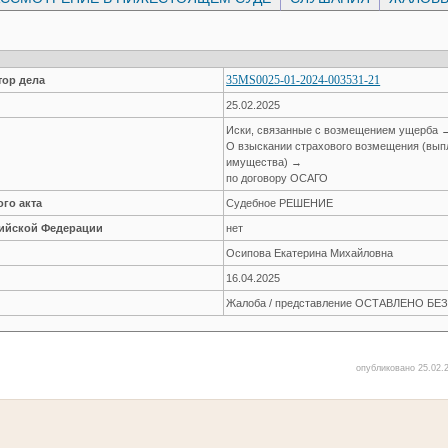
35MS0025-01-2024-003531-21
ор дела
25.02.2025
Иски, связанные с возмещением ущерба 
О взыскании страхового возмещения (вып
имущества) →
по договору ОСАГО
го акта
Судебное РЕШЕНИЕ
сийской Федерации
нет
Осипова Екатерина Михайловна
16.04.2025
Жалоба / представление ОСТАВЛЕНО Б
опубликовано 25.02.2