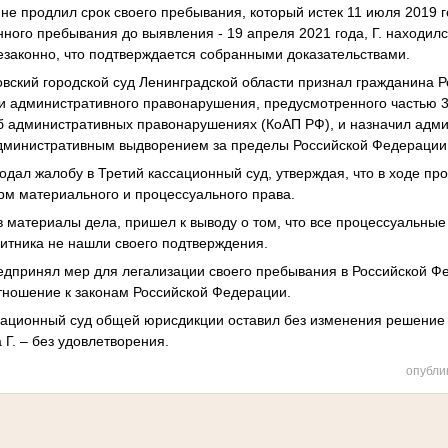
 не продлил срок своего пребывания, который истек 11 июля 2019 
нного пребывания до выявления - 19 апреля 2021 года, Г. находил
законно, что подтверждается собранными доказательствами.
овский городской суд Ленинградской области признал гражданина 
и административного правонарушения, предусмотренного частью 3.
б административных правонарушениях (КоАП РФ), и назначил адм
административным выдворением за пределы Российской Федерации
 подал жалобу в Третий кассационный суд, утверждая, что в ходе пр
м материального и процессуального права.
в материалы дела, пришел к выводу о том, что все процессуальны
итника не нашли своего подтверждения.
предпринял мер для легализации своего пребывания в Российской Ф
тношение к законам Российской Федерации.
ссационный суд общей юрисдикции оставил без изменения решение 
 Г. – без удовлетворения.
опубли