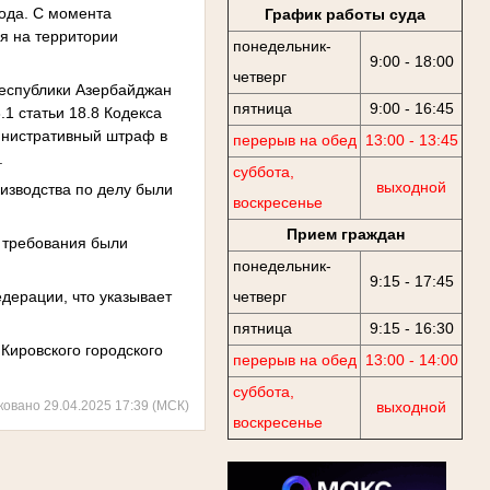
года. С момента
График работы суда
ся на территории
понедельник-
9:00 - 18:00
четверг
Республики Азербайджан
пятница
9:00 - 16:45
1 статьи 18.8 Кодекса
инистративный штраф в
перерыв на обед
13:00 - 13:45
.
суббота,
выходной
оизводства по делу были
воскресенье
Прием граждан
е требования были
понедельник-
9:15 - 17:45
едерации, что указывает
четверг
пятница
9:15 - 16:30
Кировского городского
перерыв на обед
13:00 - 14:00
суббота,
ковано 29.04.2025 17:39 (МСК)
выходной
воскресенье