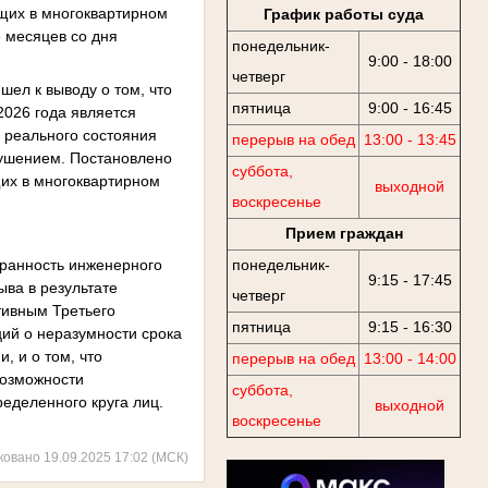
ющих в многоквартирном
График работы суда
 месяцев со дня
понедельник-
9:00 - 18:00
четверг
шел к выводу о том, что
пятница
9:00 - 16:45
2026 года является
а реального состояния
перерыв на обед
13:00 - 13:45
рушением. Постановлено
суббота,
щих в многоквартирном
выходной
воскресенье
Прием граждан
хранность инженерного
понедельник-
9:15 - 17:45
ва в результате
четверг
тивным Третьего
пятница
9:15 - 16:30
ий о неразумности срока
, и о том, что
перерыв на обед
13:00 - 14:00
возможности
суббота,
еделенного круга лиц.
выходной
воскресенье
ковано 19.09.2025 17:02 (МСК)