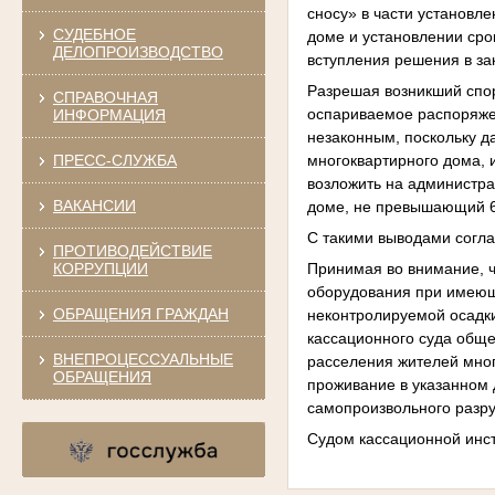
сносу» в части установл
СУДЕБНОЕ
доме и установлении сро
ДЕЛОПРОИЗВОДСТВО
вступления решения в зак
Разрешая возникший спор
СПРАВОЧНАЯ
оспариваемое распоряжен
ИНФОРМАЦИЯ
незаконным, поскольку д
многоквартирного дома,
ПРЕСС-СЛУЖБА
возложить на администра
ВАКАНСИИ
доме, не превышающий 6 
С такими выводами согла
ПРОТИВОДЕЙСТВИЕ
Принимая во внимание, 
КОРРУПЦИИ
оборудования при имеюще
ОБРАЩЕНИЯ ГРАЖДАН
неконтролируемой осадки
кассационного суда обще
ВНЕПРОЦЕССУАЛЬНЫЕ
расселения жителей мног
ОБРАЩЕНИЯ
проживание в указанном 
самопроизвольного разру
Судом кассационной инс