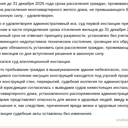
ения до 31 декабря 2026 года срока расселения граждан, прожива
ка расселения многоквартирного жилого дома, не превышающего 6
онную силу, - удовлетворен.
 и удовлетворяя административный иск, суд первой инстанции при
ие в части определения срока отселения жильцов до 31 декабря 
анный срок не отвечает принципу разумности, установлен без учет
 имеющего недопустимое техническое состояние, грозящее его об
цию обязанность установить срок расселения граждан, проживаю
месяцев со дня вступления решения в законную силу.
сился суд апелляционной инстанции.
что пребывание граждан в вышеуказанном здании небезопасно, со
мся состоянии несущих конструкций находится под угрозой проры
 конструкций стен, перекрытий, судебная коллегия по администра
й юрисдикции согласилась с выводами судов нижестоящих инстанц
оквартирного дома, установленного распоряжением администрации
доме представляет опасность для жизни и здоровья людей, ввиду 
шения и, как следствие, причинения вреда жизни и здоровью неопр
танции судебные акты оставлены без изменения.
опубли